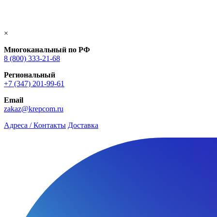
×
Многоканальный по РФ
8 (800) 333‑21-68
Региональный
+7 (347) 201-99-61
Email
zakaz@krepcom.ru
Адреса / Контакты
Доставка