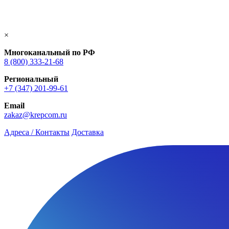
×
Многоканальный по РФ
8 (800) 333‑21-68
Региональный
+7 (347) 201-99-61
Email
zakaz@krepcom.ru
Адреса / Контакты
Доставка