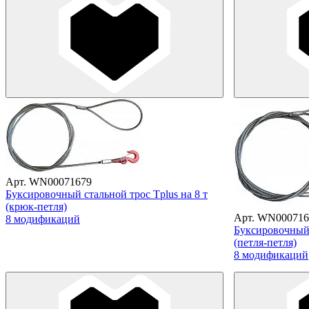
Арт. WN00071679
Буксировочный стальной трос Tplus на 8 т
(крюк-петля)
Арт. WN000716
8 модификаций
Буксировочный 
(петля-петля)
8 модификаций