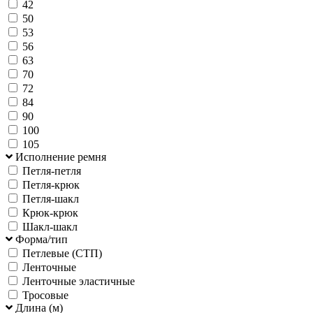
42
50
53
56
63
70
72
84
90
100
105
Исполнение ремня
Петля-петля
Петля-крюк
Петля-шакл
Крюк-крюк
Шакл-шакл
Форма/тип
Петлевые (СТП)
Ленточные
Ленточные эластичные
Тросовые
Длина (м)