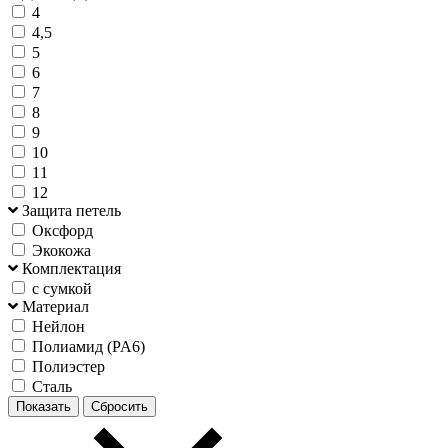
4
4,5
5
6
7
8
9
10
11
12
Защита петель
Оксфорд
Экокожа
Комплектация
с сумкой
Материал
Нейлон
Полиамид (PA6)
Полиэстер
Сталь