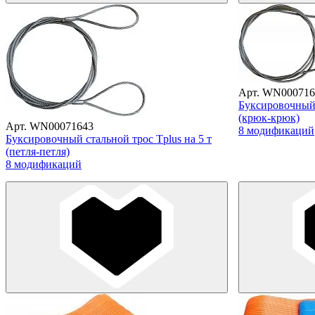
Арт. WN000716
Буксировочный 
(крюк-крюк)
Арт. WN00071643
8 модификаций
Буксировочный стальной трос Tplus на 5 т
(петля-петля)
8 модификаций