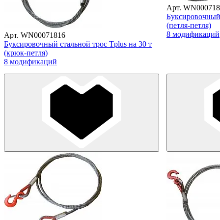
Арт. WN000718
Буксировочный 
(петля-петля)
8 модификаций
Арт. WN00071816
Буксировочный стальной трос Tplus на 30 т
(крюк-петля)
8 модификаций