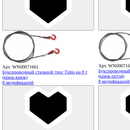
Арт. WN000716
Арт. WN00071661
Буксировочный 
Буксировочный стальной трос Tplus на 8 т
(крюк-петля)
(крюк-крюк)
8 модификаций
8 модификаций