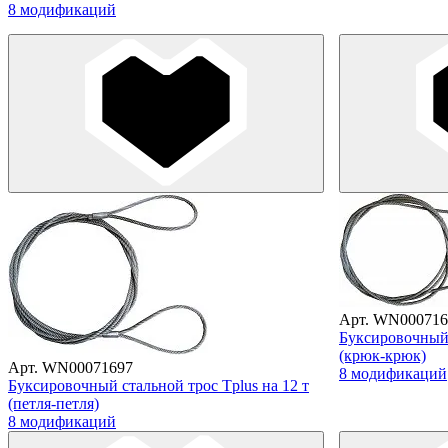
8 модификаций
Арт. WN000716
Буксировочный 
(крюк-крюк)
Арт. WN00071697
8 модификаций
Буксировочный стальной трос Tplus на 12 т
(петля-петля)
8 модификаций