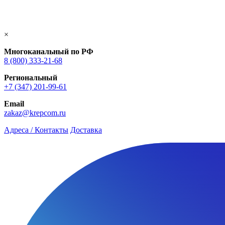
×
Многоканальный по РФ
8 (800) 333‑21-68
Региональный
+7 (347) 201-99-61
Email
zakaz@krepcom.ru
Адреса / Контакты
Доставка