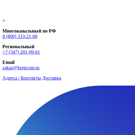
×
Многоканальный по РФ
8 (800) 333‑21-68
Региональный
+7 (347) 201-99-61
Email
zakaz@krepcom.ru
Адреса / Контакты
Доставка