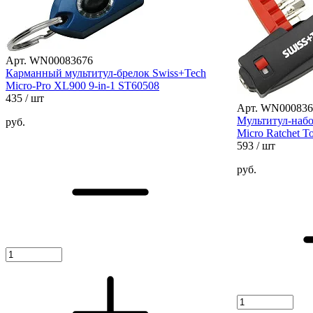
Арт. WN00083676
Карманный мультитул-брелок Swiss+Tech
Micro-Pro XL900 9-in-1 ST60508
435
/ шт
Арт. WN000836
Мультитул-набо
руб.
Micro Ratchet T
593
/ шт
руб.