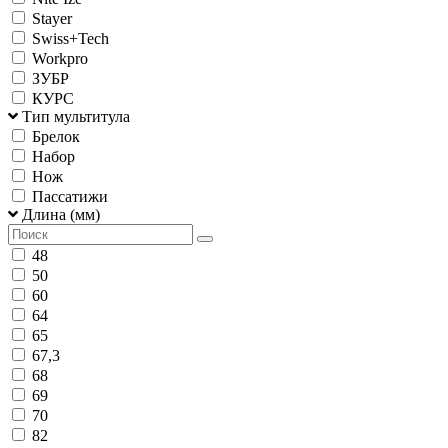
Stayer
Swiss+Tech
Workpro
ЗУБР
КУРС
Тип мультитула
Брелок
Набор
Нож
Пассатижи
Длина (мм)
48
50
60
64
65
67,3
68
69
70
82