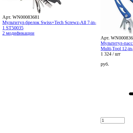
Арт. WN00083681
Мультитул-брелок Swiss+Tech Screwz-All 7-in-
1 ST50035
2 модификации
Арт. WN000836
Мультитул-пасс
Multi-Tool 12-i
1 324
/ шт
руб.