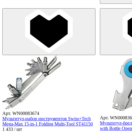
Арт. WN00083674
Арт. WN000836
Мультитул-набор инструментов Swiss+Tech
Мультитул-брел
Mega-Max 15-in-1 Folding Multi-Tool ST41150
with Bottle Ope
1 433
/ шт