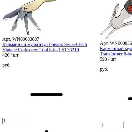
Арт. WN00083687
Арт. WN000836
Карманный мультитул-брелок Swiss+Tech
Карманный муль
Vintage Corkscrew Tool 8-in-1 ST33310
Transformer 6-i
420
/ шт
593
/ шт
руб.
руб.