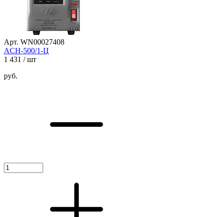
Арт. WN00027408
ACH-500/1-Ц
1 431
/ шт
руб.